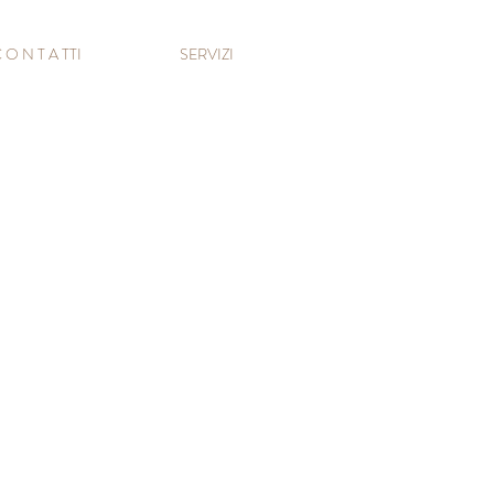
 O N T A TTI
SERVIZI