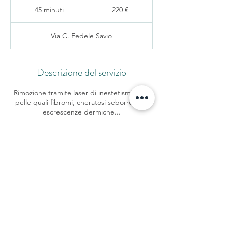
euro
45 minuti
4
220 €
5
m
Via C. Fedele Savio
i
n
u
t
Descrizione del servizio
i
Rimozione tramite laser di inestetismi della
pelle quali fibromi, cheratosi seborroiche,
escrescenze dermiche...
Dettagli di contatto
Via C. Fedele Savio, 15, Savigliano, CN, Italia